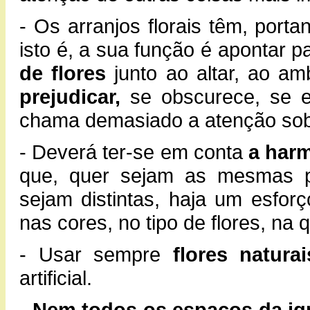
- Os arranjos florais têm, port
isto é, a sua função é apontar p
de flores
junto ao altar, ao a
prejudicar,
se obscurece, se 
chama demasiado a atenção sobr
- Deverá ter-se em conta
a har
que, quer sejam as mesmas pe
sejam distintas, haja um esforç
nas cores, no tipo de flores, na 
- Usar sempre
flores naturai
artificial.
-
Nem todos os espaços da ig